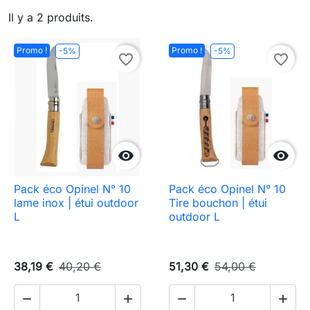
Il y a 2 produits.
Promo !
Promo !
-5%
-5%
favorite_border
favorite_border


Pack éco Opinel N° 10
Pack éco Opinel N° 10
lame inox | étui outdoor
Tire bouchon | étui
L
outdoor L
38,19 €
40,20 €
51,30 €
54,00 €



