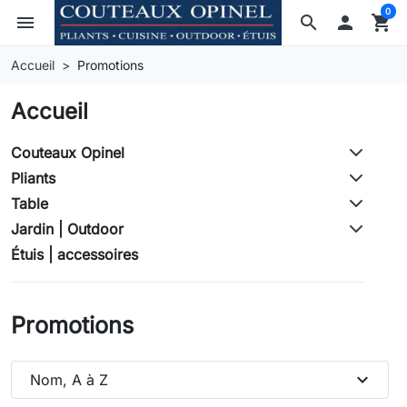
0
menu
search

shopping_cart
Accueil
Promotions
Accueil
Couteaux Opinel
Pliants
Table
Jardin | Outdoor
Étuis | accessoires
Promotions
expand_more
Nom, A à Z