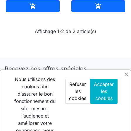
Ajouter au panier
Ajouter au pa


Affichage 1-2 de 2 article(s)
Recevez nos offres spéciales
Nous utilisons des
Refuser
Accepter
cookies afin
les
les
Vous pouvez vous désinscrire à tout moment.
d’assurer le bon
cookies
cookies
fonctionnement du
site, mesurer
l’audience et
arrow_drop_down
Gammes & collections
améliorer votre
arrow_drop_down
expérience. Vous
Notre société